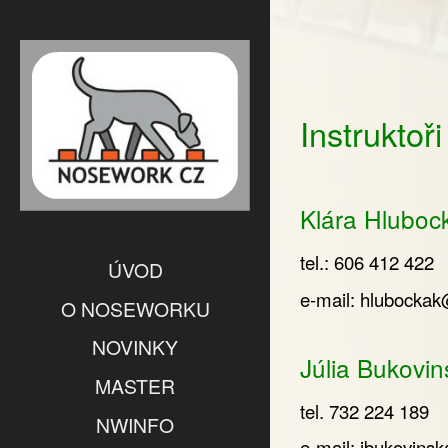
Instruktoři
Klára Hluboc
tel.: 606 412 422
ÚVOD
e-mail:
hlubockak
O NOSEWORKU
NOVINKY
Júlia Bukovin
MASTER
tel. 732 224 189
NWINFO
e-mail:
jbukovins