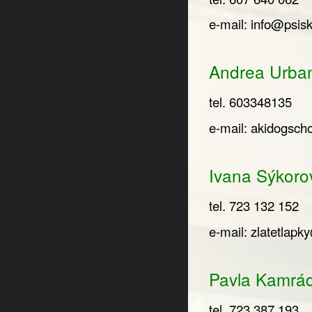
e-mail:
info@psisk
Andrea Urban
tel. 603348135
e-mail:
akidogsch
Ivana Sýkorov
tel. 723 132 152
e-mail:
zlatetlap
Pavla Kamrád
tel. 723 387 193