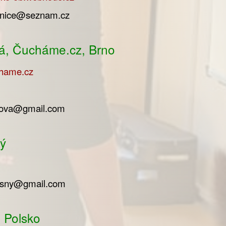
etnice@seznam.cz
á, Čucháme.cz, Brno
chame.cz
rova@gmail.com
ný
lusny@gmail.com
 Polsko