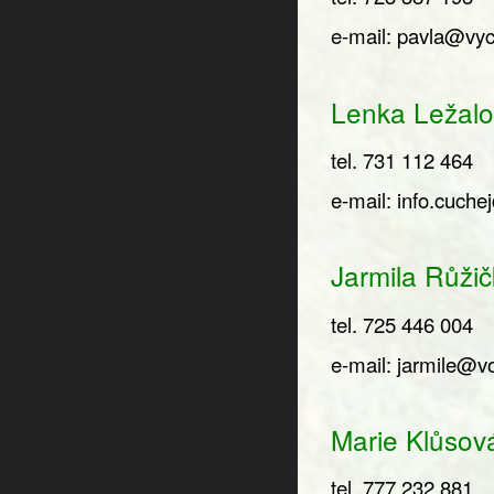
e-mail:
pavla@vyc
Lenka Ležalo
tel. 731 112 464
e-mail:
info.cuch
Jarmila Růžič
tel. 725 446 004
e-mail:
jarmile@vo
Marie Klůsov
tel. 777 232 881