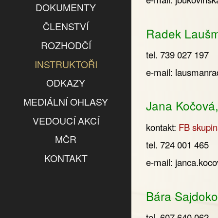
DOKUMENTY
ČLENSTVÍ
Radek Laušma
ROZHODČÍ
tel. 739 027 197
INSTRUKTOŘI
e-mail:
lausmanr
ODKAZY
MEDIÁLNÍ OHLASY
Jana Kočová,
VEDOUCÍ AKCÍ
kontakt:
FB skupin
MČR
tel. 724 001 465
KONTAKT
e-mail:
janca.koc
Bára Sajdoko
tel. 607 640 062