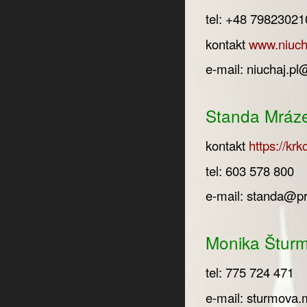
tel: +48 79823021
kontakt
www.niucha
e-mail:
niuchaj.p
Standa Mráze
kontakt
https://kr
tel: 603 578 800
e-mail:
standa@pro
Monika Šturm
tel: 775 724 471
e-mail:
sturmova