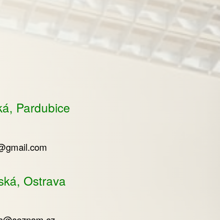
ká, Pardubice
@gmail.com
ská, Ostrava
ka@seznam.cz