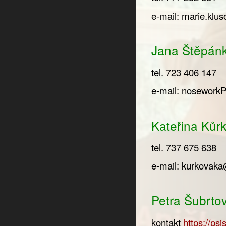
e-mail:
marie.klu
Jana Štěpánk
tel. 723 406 147
e-mail:
nosework
Kateřina Kůr
tel. 737 675 638
e-mail:
kurkovak
Petra Šubrto
kontakt
https://ps