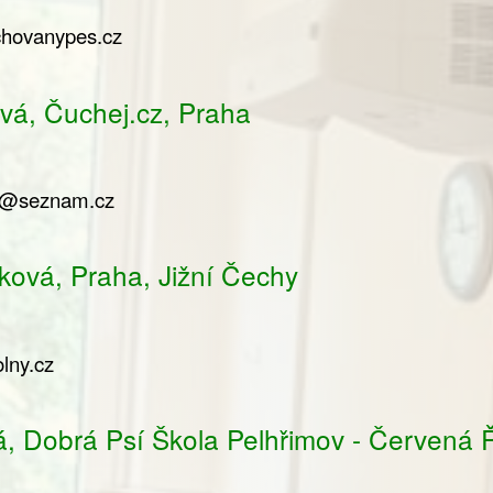
hovanypes.cz
vá, Čuchej.cz, Praha
ej@seznam.cz
ková, Praha, Jižní Čechy
lny.cz
á, Dobrá Psí Škola Pelhřimov - Červená 