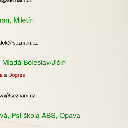
n, Miletín
adek@seznam.cz
 Mladá Boleslav/Jičín
a
a
Dogres
ova@seznam.cz
vá, Psí škola ABS, Opava