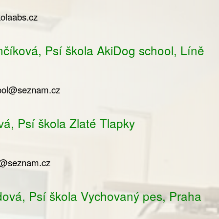
olaabs.cz
číková, Psí škola AkiDog school, Líně
ool@seznam.cz
á, Psí škola Zlaté Tlapky
ky@seznam.cz
ová, Psí škola Vychovaný pes, Praha