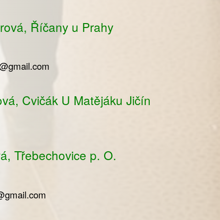
arová, Říčany u Prahy
ll@gmail.com
vá, Cvičák U Matějáku Jičín
á, Třebechovice p. O.
@gmail.com