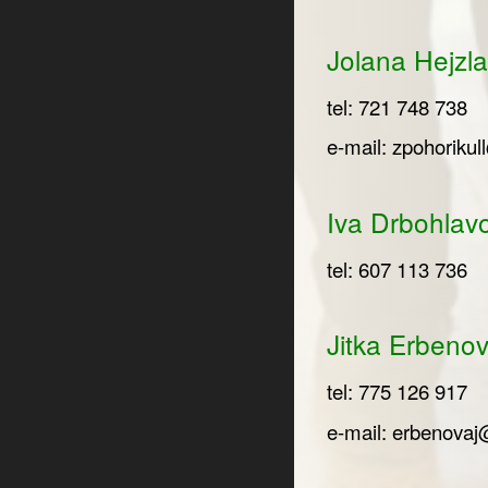
Jolana Hejzl
tel: 721 748 738
e-mail:
zpohoriku
Iva Drbohlavo
tel: 607 113 736
Jitka Erbenov
tel: 775 126 917
e-mail:
erbenovaj