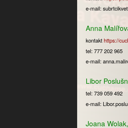
e-mail:
subrtcikv
Anna Malířov
kontakt
https://cu
tel: 777 202 965
e-mail:
anna.mali
Libor Posluš
tel: 739 059 492
e-mail:
Libor.pos
Joana Wolak,