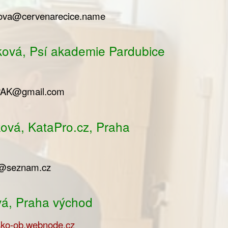
sova@cervenarecice.name
ová, Psí akademie Pardubice
PAK@gmail.com
ková, KataPro.cz, Praha
a@seznam.cz
vá, Praha východ
isko-ob.webnode.cz