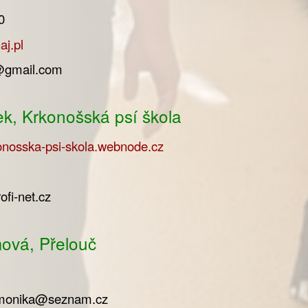
0
j.pl
l@gmail.com
k, Krkonošská psí škola
konosska-psi-skola.webnode.cz
fi-net.cz
ová, Přelouč
.monika@seznam.cz